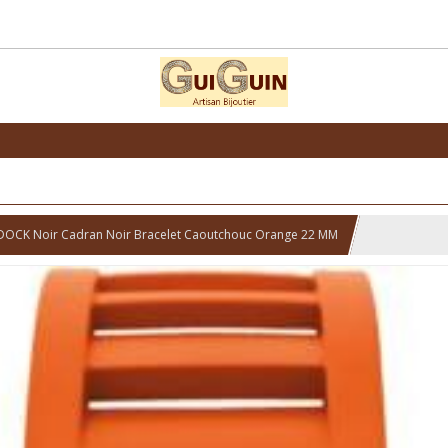
OCK Noir Cadran Noir Bracelet Caoutchouc Orange 22 MM