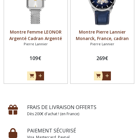
Montre Femme LEONOR
Montre Pierre Lannier
Argenté Cadran Argenté
Monarck, France, cadran
Pierre Lannier
Pierre Lannier
Bracelet Acier milanais
bleu, cuir bleu
Argenté 12 MM
109
€
269
€
FRAIS DE LIVRAISON OFFERTS
Dès 200€ d'achat ! (en France)
PAIEMENT SÉCURISÉ
Visa, Mastercard, Paypal