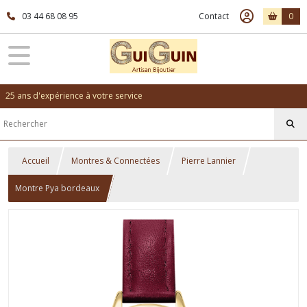
03 44 68 08 95
Contact
0
25 ans d'expérience à votre service
Accueil
Montres & Connectées
Pierre Lannier
Montre Pya bordeaux